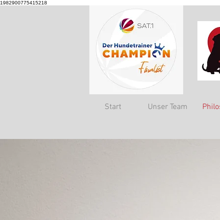
1982900775415218
Start
Unser Team
Phil