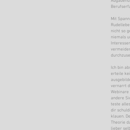
Abgabehun
Berufserf
Mit Spann
Rudellebe
nicht so 
niemals un
Interesse
vermeiden
durchzuse
Ich bin ab
erteile k
ausgebilde
vernarrt 
Webinare 
andere Si
teste alle
dir schul
klauen. D
Theorie d
lieber se