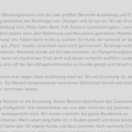
 Beratungsansatz sind die zwei größten Bereiche Ausbildung und Er
 beinhaltet das Beibringen von Übungen und ist nur ein Teil der Erzi
bildung (Sitz, Platz, Steh, Bleib, Fuß, Rückruf, Leinenführigkeit,…) wi
ßlich positiv (also über Belohnung und Motivation) gearbeitet. Macht
ung“, etc. haben darin nichts zu suchen. Ein Hund, der schlecht an de
 gut „Platz“ macht, ist einfach noch nicht gut trainiert. Es bringt nich
arbeiten. Niemand würde auf die Idee kommen, ein Rangordnungspr
 wenn ein Hund einen Trick lernt und diesen schlecht ausführt. Leide
 allzu oft bei den Alltagskommandos zu Grunde gelegt und danach 
 kann man sagen, dass Ausbildung zwar ein Teil von Erziehung ist, ab
il. Ein Mensch beispielsweise kann einen Doktortitel führen und doch
 vermissen lassen.
e Bereich ist die Erziehung. Dieser Bereich beeinflusst das Zusamm
g maßgeblich. Hier beschränken wir uns aber nicht nur auf positives
t hundegerecht wäre. Wir nutzen vielmehr die ganze Bandbreite an
chkeiten. Mein Leben lang habe ich in Rudeln gelebt und diese beob
 Ich hatte über 50 eigene Hunde und dazu kommen noch wertvolle Er