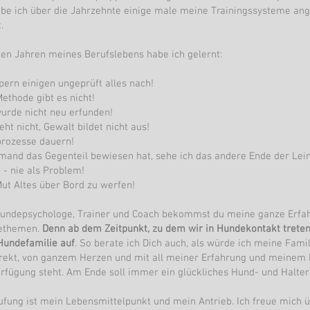
abe ich über die Jahrzehnte einige male meine Trainingssysteme an
t.
elen Jahren meines Berufslebens habe ich gelernt:
pern einigen ungeprüft alles nach!
ethode gibt es nicht!
urde nicht neu erfunden!
eht nicht, Gewalt bildet nicht aus!
prozesse dauern!
emand das Gegenteil bewiesen hat, sehe ich das andere Ende der Lei
 - nie als Problem!
ut Altes über Bord zu werfen!
Hundepsychologe, Trainer und Coach bekommst du meine ganze Erfa
dethemen.
Denn ab dem Zeitpunkt, zu dem wir in Hundekontakt treten
Hundefamilie auf
. So berate ich Dich auch, als würde ich meine Famil
direkt, von ganzem Herzen und mit all meiner Erfahrung und meinem
erfügung steht. Am Ende soll immer ein glückliches Hund- und Halte
ufung ist mein Lebensmittelpunkt und mein Antrieb. Ich freue mich ü