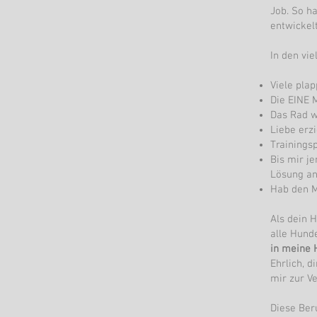
Job. So h
entwickel
In den vi
Viele plap
Die EINE M
Das Rad w
Liebe erzi
Trainings
Bis mir j
Lösung an
Hab den M
Als dein 
alle Hun
in meine 
Ehrlich, 
mir zur V
Diese Ber