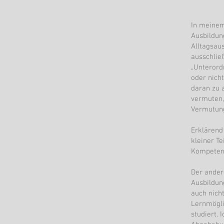
In meinem
Ausbildung
Alltagsaus
ausschlie
„Unterordn
oder nicht
daran zu 
vermuten,
Vermutung
Erklärend
kleiner Te
Kompetenz
Der ander
Ausbildun
auch nich
Lernmögli
studiert.