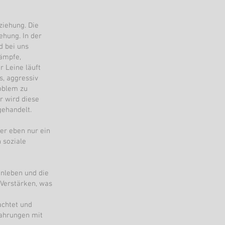
ziehung. Die
ehung. In der
rd bei uns
kämpfe,
r Leine läuft
ts, aggressiv
oblem zu
r wird diese
gehandelt.
er eben nur ein
 soziale
enleben und die
 Verstärken, was
achtet und
fahrungen mit