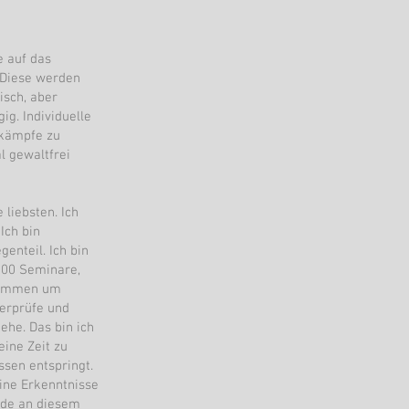
 auf das
 Diese werden
isch, aber
ig. Individuelle
skämpfe zu
l gewaltfrei
 liebsten. Ich
Ich bin
genteil. Ich bin
 100 Seminare,
enommen um
berprüfe und
gehe. Das bin ich
eine Zeit zu
sen entspringt.
eine Erkenntnisse
nde an diesem