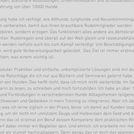
den, stationäre Ausbildungen, Unvermittelbaren und schlussendlich
ahrung von über 10000 Hunde.
ung habe ich verfolgt, wie Althunde Junghunde und Neuankömmlinge
n vorbereiten, damit aus ihnen brauchbare Rudelmitglieder werden.
geboren, sondern erzogen. Das funktioniert alles andere als demokrat
fair. Rudelregeln sind überall auf der Welt gleich und rasseunabhäng
n werden notfalls auch bis zum Kampf verteidigt. Um Beschädigung
, wird gute Vorbereitungsarbeit geleistet. Das Ziel ist immer erstma
tzen, was einem wichtig ist.
soluter Praktiker und einfache, unkomplizierte Lösungen sind mir die
eine Ratschläge die ich nur aus Büchern und Seminaren gelernt habe. 
t von Hunden. Das heißt nicht, dass ich mich nicht weiterbilde. Im Ge
darin zu lesen, zu schreiben und mich fortzubilden. Ich habe an über
und Fortbildungen in verschiedensten Hunde Alltagsthemen teilg
chtweisen und Gedanken in mein Training zu integrieren. Aber ich ü
s was ich lerne zigfach in der Praxis, bevor ich damit auf Kunden los
dig, um dir nicht mit unnützem Zeugs und Halbwissen dein Geld und d
enn das ist erstmal ein Beruf dessen Kompetenz dem praktischen Wis
arf dabei immer ein Begleiter sein. Und ehrlich, ich erarbeite mir m
lbst als stumpf nachzuplappern. Denn genau das ist doch das spanne