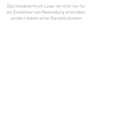
Das Hundezentrum Löser ist nicht nur für
die Einwohner von Ravensburg erreichbar,
sondern bietet seine Dienstleistungen
auch in der gesamten Region an. Egal ob
Sie eine umfassende Hundeausbildung
oder spezielle Trainingseinheiten
benötigen, Peter Löser und sein Team
stehen Ihnen zur Verfügung.
Wir im Hundezentrum Löser glauben an
eine partnerschaftliche Beziehung
zwischen Mensch und Hund. Daher
konzentrieren wir uns auf positive
Verstärkung und gewaltfreie Methoden,
um die Lernfähigkeit Ihres Hundes zu
maximieren und eine dauerhafte Bindung
aufzubauen.
Kontaktieren Sie uns heute noch, um mehr
über unsere Dienstleistungen zu erfahren
und einen Termin für Ihr individuelles
Hundetraining zu vereinbaren. Als eine der